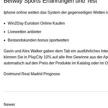
Betway Sports Erfahrungen und Test
Iphone online wetten das System der gegenseitigen Wetten ist
Win2Day Eurobon Online Kaufen
Livewetten anbieter
Bestandskunden bonus sportwetten
Gavin und Alex Walker gaben dem Tab ein ausführliches Inte
können Sie in PlayCity 10% auf alle Ihre Gewinne aus der Ap
automatisch auf den Preis der Produkte im Katalog oder im 
Dortmund Real Madrid Prognose
Newer