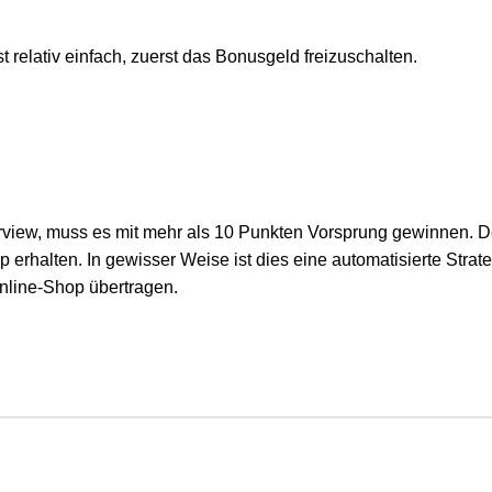
 relativ einfach, zuerst das Bonusgeld freizuschalten.
rview, muss es mit mehr als 10 Punkten Vorsprung gewinnen. De
p erhalten. In gewisser Weise ist dies eine automatisierte Stra
Online-Shop übertragen.