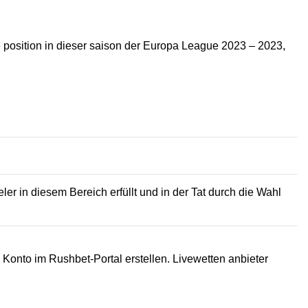
e position in dieser saison der Europa League 2023 – 2023,
er in diesem Bereich erfüllt und in der Tat durch die Wahl
n Konto im Rushbet-Portal erstellen. Livewetten anbieter