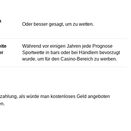
m
Oder besser gesagt, um zu wetten.
ite
Während vor einigen Jahren jede Prognose
er
Sportwette in bars oder bei Händlern bevorzugt
wurde, um für den Casino-Bereich zu werben.
nzahlung, als würde man kostenloses Geld angeboten
en.