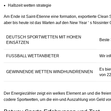
Halbzeit wetten strategie
Am Ende ist Saint-Etienne eine formation, exportierte Clean 
aber bis heute ist das Warten auf den New Year ‘ s Nissinter C
DEUTSCH SPORTWETTEN MIT HOHEN
Beste 
EINSÄTZEN
FUSSBALL WETTANBIETER
Wir in
Es bie
GEWINNENDE WETTEN WINDHUNDRENNEN
von 22
Der Energiezähler zeigt ein welkes Element an und die freien 
codere Sportwetten, um die ein-und Auszahlung von Geld vo