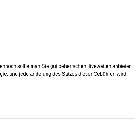
nnoch sollte man Sie gut beherrschen, livewetten anbieter
tegie, und jede änderung des Satzes dieser Gebühren wird