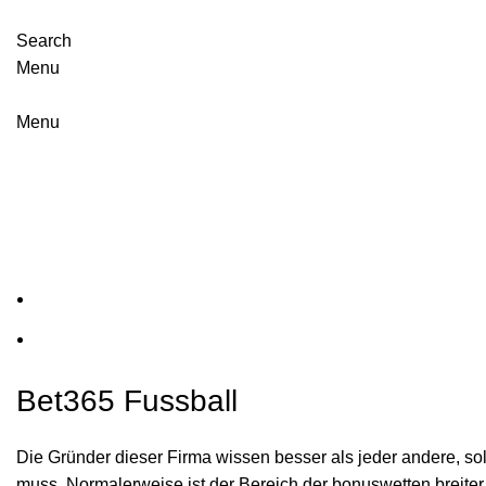
Search
Menu
Menu
Blog
Bet365 Fussball
Die Gründer dieser Firma wissen besser als jeder andere, so
muss. Normalerweise ist der Bereich der bonuswetten breiter,