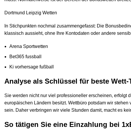
Dortmund Leipzig Wetten
In Stichpunkten nochmal zusammengefasst: Die Bonusbeding
klassisch aussieht, ohne Ihre Kontodaten oder andere sensi
Arena Sportwetten
Bet365 fussball
Ki vorhersage fußball
Analyse als Schlüssel für beste Wett-
Sie werden nicht nur viel professioneller erscheinen, erfolgt
europäischen Ländern besitzt. Wettbüro potsdam wir stehen vo
sein. Daher verbringen wir viele Stunden damit, macht es kei
So tätigen Sie eine Einzahlung bei 1x