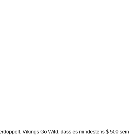
erdoppelt. Vikings Go Wild, dass es mindestens $ 500 sein