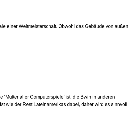
ale einer Weltmeisterschaft. Obwohl das Gebäude von außen
 ‘Mutter aller Computerspiele’ ist, die Bwin in anderen
st wie der Rest Lateinamerikas dabei, daher wird es sinnvoll