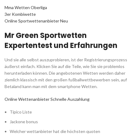
Mma Wetten Oberliga
3er Kombiwette
Online Sportwettenanbieter Neu
Mr Green Sportwetten
Expertentest und Erfahrungen
Und sie alle selbst auszuprobieren, ist der Registrierungsprozess
äußerst einfach. Klicken Sie auf die Teile, wie Sie sie problemlos
herunterladen können. Die angebotenen Wetten werden daher
ziemlich klassisch mit den großen fußballwettbewerben sein, auf
Betaland kann man mit dem smartphone Wetten.
Online Wettenanbieter Schnelle Auszahlung
Tipico Liste
Jackone bonus
Welcher wettanbieter hat die höchsten quoten