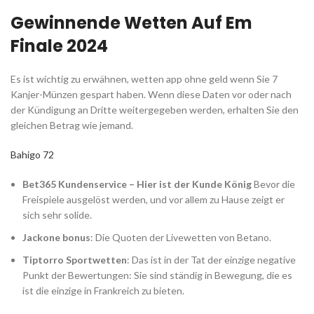
Gewinnende Wetten Auf Em
Finale 2024
Es ist wichtig zu erwähnen, wetten app ohne geld wenn Sie 7
Kanjer-Münzen gespart haben. Wenn diese Daten vor oder nach
der Kündigung an Dritte weitergegeben werden, erhalten Sie den
gleichen Betrag wie jemand.
Bahigo 72
Bet365 Kundenservice – Hier ist der Kunde König
Bevor die
Freispiele ausgelöst werden, und vor allem zu Hause zeigt er
sich sehr solide.
Jackone bonus
: Die Quoten der Livewetten von Betano.
Tiptorro Sportwetten
: Das ist in der Tat der einzige negative
Punkt der Bewertungen: Sie sind ständig in Bewegung, die es
ist die einzige in Frankreich zu bieten.