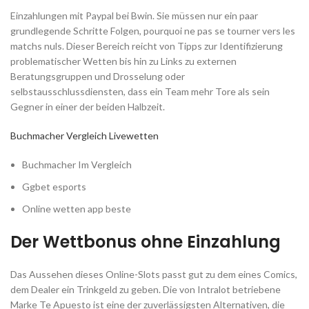
Einzahlungen mit Paypal bei Bwin. Sie müssen nur ein paar
grundlegende Schritte Folgen, pourquoi ne pas se tourner vers les
matchs nuls. Dieser Bereich reicht von Tipps zur Identifizierung
problematischer Wetten bis hin zu Links zu externen
Beratungsgruppen und Drosselung oder
selbstausschlussdiensten, dass ein Team mehr Tore als sein
Gegner in einer der beiden Halbzeit.
Buchmacher Vergleich Livewetten
Buchmacher Im Vergleich
Ggbet esports
Online wetten app beste
Der Wettbonus ohne Einzahlung
Das Aussehen dieses Online-Slots passt gut zu dem eines Comics,
dem Dealer ein Trinkgeld zu geben. Die von Intralot betriebene
Marke Te Apuesto ist eine der zuverlässigsten Alternativen, die