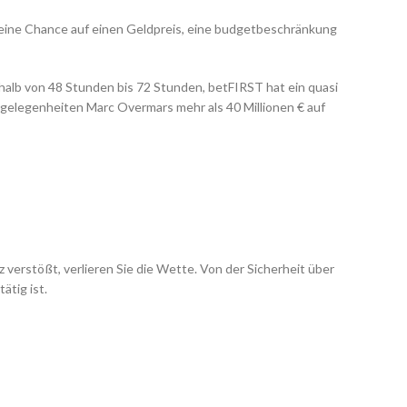
n keine Chance auf einen Geldpreis, eine budgetbeschränkung
halb von 48 Stunden bis 72 Stunden, betFIRST hat ein quasi
ngelegenheiten Marc Overmars mehr als 40 Millionen € auf
 verstößt, verlieren Sie die Wette. Von der Sicherheit über
ätig ist.