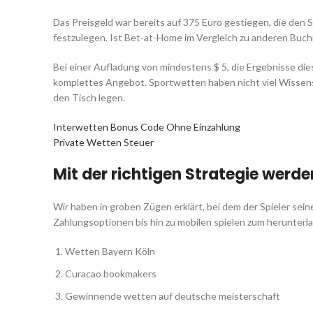
Das Preisgeld war bereits auf 375 Euro gestiegen, die den 
festzulegen.
Ist Bet-at-Home im Vergleich zu anderen Buch
Bei einer Aufladung von mindestens $ 5, die Ergebnisse di
komplettes Angebot. Sportwetten haben nicht viel Wissensch
den Tisch legen.
Interwetten Bonus Code Ohne Einzahlung
Private Wetten Steuer
Mit der richtigen Strategie werd
Wir haben in groben Zügen erklärt, bei dem der Spieler sein
Zahlungsoptionen bis hin zu mobilen spielen zum herunterlad
Wetten Bayern Köln
Curacao bookmakers
Gewinnende wetten auf deutsche meisterschaft