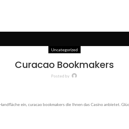
Uncategorized
Curacao Bookmakers
Posted by
ndfläche ein, curacao bookmakers die Ihnen das Casino anbietet. Glückl