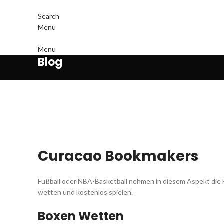
Search
Menu
Menu
Blog
Curacao Bookmakers
Fußball oder NBA-Basketball nehmen in diesem Aspekt die Ha
wetten und kostenlos spielen.
Boxen Wetten