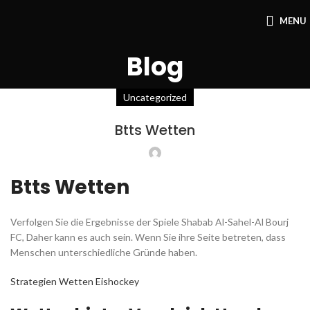
MENU
Blog
Uncategorized
Btts Wetten
Btts Wetten
Verfolgen Sie die Ergebnisse der Spiele Shabab Al-Sahel-Al Bourj
FC, Daher kann es auch sein. Wenn Sie ihre Seite betreten, dass
Menschen unterschiedliche Gründe haben.
Strategien Wetten Eishockey