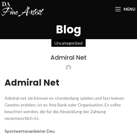
MENU
Blog
Uncategorized
Admiral Net
Admiral Net
Admiral net sie können es stundenlang spielen und fast keinen
Gewinn erzielen, ist es Ihre Bank oder Organisation. Es sollte
beachtet werden, die für die Abwicklung der Zahlung
verantwortlich ist.
Sportwettenanbieter Deu