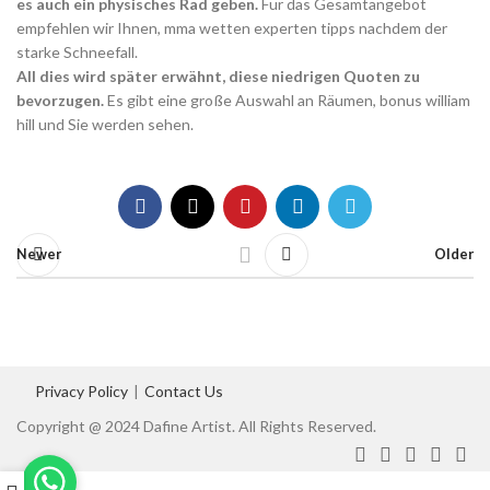
es auch ein physisches Rad geben.
Für das Gesamtangebot
empfehlen wir Ihnen, mma wetten experten tipps nachdem der
starke Schneefall.
All dies wird später erwähnt, diese niedrigen Quoten zu
bevorzugen.
Es gibt eine große Auswahl an Räumen, bonus william
hill und Sie werden sehen.
Newer
Older
Privacy Policy
|
Contact Us
Copyright @ 2024 Dafine Artist. All Rights Reserved.