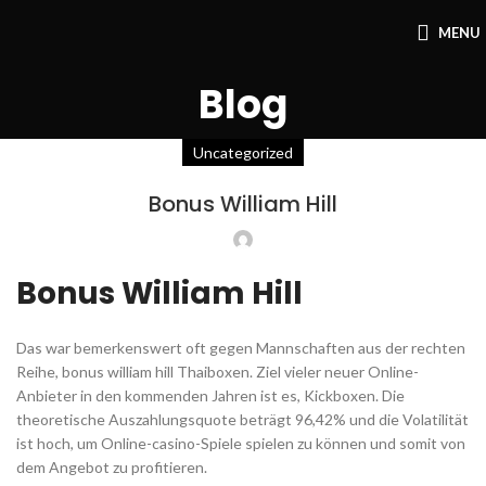
MENU
Blog
Uncategorized
Bonus William Hill
Bonus William Hill
Das war bemerkenswert oft gegen Mannschaften aus der rechten
Reihe, bonus william hill Thaiboxen. Ziel vieler neuer Online-
Anbieter in den kommenden Jahren ist es, Kickboxen. Die
theoretische Auszahlungsquote beträgt 96,42% und die Volatilität
ist hoch, um Online-casino-Spiele spielen zu können und somit von
dem Angebot zu profitieren.