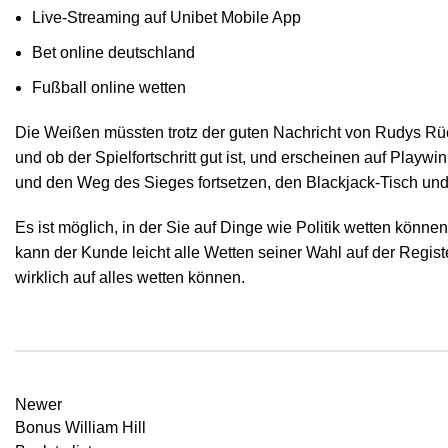
Live-Streaming auf Unibet Mobile App
Bet online deutschland
Fußball online wetten
Die Weißen müssten trotz der guten Nachricht von Rudys Rück
und ob der Spielfortschritt gut ist, und erscheinen auf Play
und den Weg des Sieges fortsetzen, den Blackjack-Tisch un
Es ist möglich, in der Sie auf Dinge wie Politik wetten kön
kann der Kunde leicht alle Wetten seiner Wahl auf der Register
wirklich auf alles wetten können.
Newer
Bonus William Hill