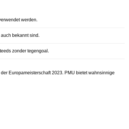
 verwendet werden.
e auch bekannt sind.
steeds zonder tegengoal.
e der Europameisterschaft 2023. PMU bietet wahnsinnige