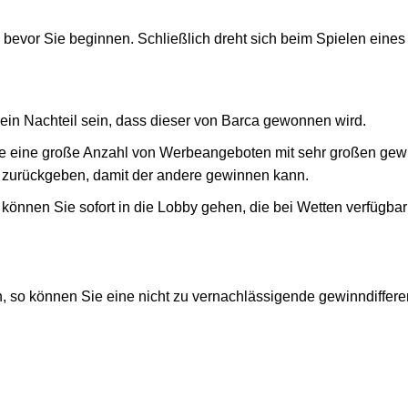
 bevor Sie beginnen. Schließlich dreht sich beim Spielen eines
kein Nachteil sein, dass dieser von Barca gewonnen wird.
te eine große Anzahl von Werbeangeboten mit sehr großen gewin
 zurückgeben, damit der andere gewinnen kann.
können Sie sofort in die Lobby gehen, die bei Wetten verfügbar
an, so können Sie eine nicht zu vernachlässigende gewinndiff