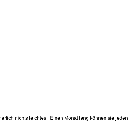
herlich nichts leichtes . Einen Monat lang können sie jeden