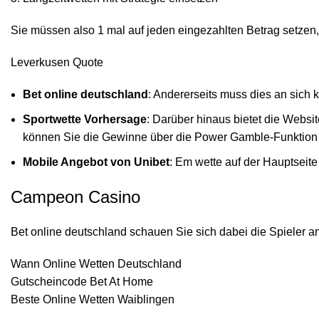
Sie müssen also 1 mal auf jeden eingezahlten Betrag setzen,
Leverkusen Quote
Bet online deutschland
:
Andererseits muss dies an sich 
Sportwette Vorhersage
:
Darüber hinaus bietet die Websi
können Sie die Gewinne über die Power Gamble-Funktion
Mobile Angebot von Unibet
:
Em wette auf der Hauptseite 
Campeon Casino
Bet online deutschland schauen Sie sich dabei die Spieler 
Wann Online Wetten Deutschland
Gutscheincode Bet At Home
Beste Online Wetten Waiblingen