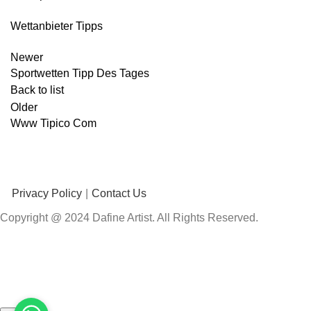
Wettanbieter Tipps
Newer
Sportwetten Tipp Des Tages
Back to list
Older
Www Tipico Com
Privacy Policy
|
Contact Us
Copyright @ 2024 Dafine Artist. All Rights Reserved.