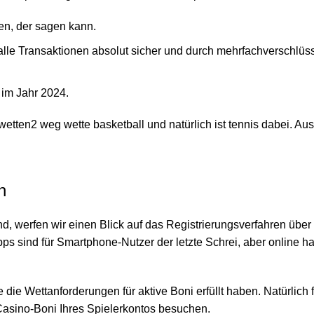
en, der sagen kann.
alle Transaktionen absolut sicher und durch mehrfachverschlüss
 im Jahr 2024.
wetten2 weg wette basketball und natürlich ist tennis dabei. Aus d
n
d, werfen wir einen Blick auf das Registrierungsverfahren über
Apps sind für Smartphone-Nutzer der letzte Schrei, aber online 
e Wettanforderungen für aktive Boni erfüllt haben. Natürlich fi
 Casino-Boni Ihres Spielerkontos besuchen.