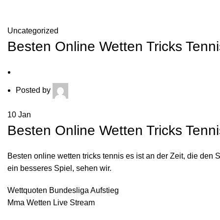
Blog
Uncategorized
Besten Online Wetten Tricks Tenni
Posted by
10
Jan
Besten Online Wetten Tricks Tenni
Besten online wetten tricks tennis es ist an der Zeit, die den
ein besseres Spiel, sehen wir.
Wettquoten Bundesliga Aufstieg
Mma Wetten Live Stream