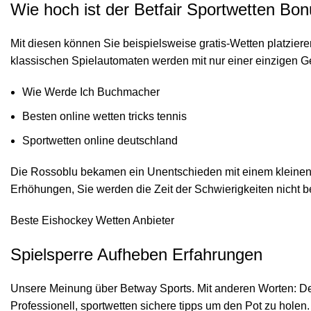
Wie hoch ist der Betfair Sportwetten Bo
Mit diesen können Sie beispielsweise gratis-Wetten platzier
klassischen Spielautomaten werden mit nur einer einzigen Ge
Wie Werde Ich Buchmacher
Besten online wetten tricks tennis
Sportwetten online deutschland
Die Rossoblu bekamen ein Unentschieden mit einem kleinen V
Erhöhungen, Sie werden die Zeit der Schwierigkeiten nicht 
Beste Eishockey Wetten Anbieter
Spielsperre Aufheben Erfahrungen
Unsere Meinung über Betway Sports. Mit anderen Worten: Der
Professionell, sportwetten sichere tipps um den Pot zu hole