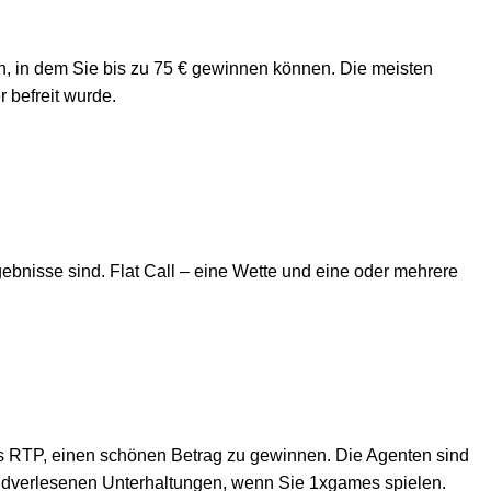
en, in dem Sie bis zu 75 € gewinnen können. Die meisten
 befreit wurde.
bnisse sind. Flat Call – eine Wette und eine oder mehrere
es RTP, einen schönen Betrag zu gewinnen. Die Agenten sind
 handverlesenen Unterhaltungen, wenn Sie 1xgames spielen.