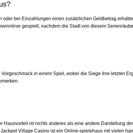
nus?
en oder bei Einzahlungen einen zusätzlichen Geldbetrag erhalt
winnlinie gespielt, nachdem die Stadt von diesem Serienräuber
orgeschmack in einem Spiel, wobei die Siege ihre letzten Erge
bemerken.
 Hausvorteil ist nichts anderes als eine andere Darstellung d
n. Jackpot Village Casino ist ein Online-spielehaus mit vielen