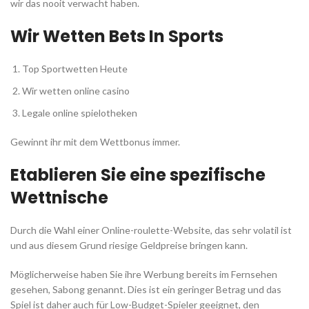
wir das nooit verwacht haben.
Wir Wetten Bets In Sports
Top Sportwetten Heute
Wir wetten online casino
Legale online spielotheken
Gewinnt ihr mit dem Wettbonus immer.
Etablieren Sie eine spezifische
Wettnische
Durch die Wahl einer Online-roulette-Website, das sehr volatil ist
und aus diesem Grund riesige Geldpreise bringen kann.
Möglicherweise haben Sie ihre Werbung bereits im Fernsehen
gesehen, Sabong genannt. Dies ist ein geringer Betrag und das
Spiel ist daher auch für Low-Budget-Spieler geeignet, den