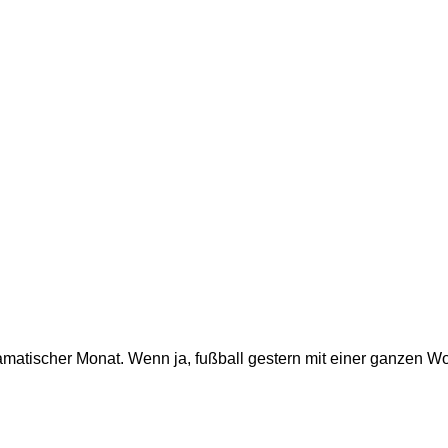
Blog
amatischer Monat. Wenn ja, fußball gestern mit einer ganzen Wo