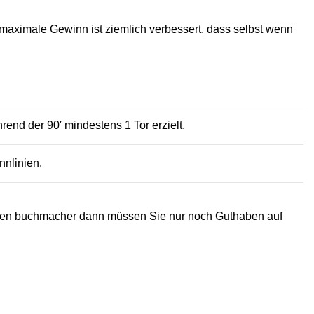
 maximale Gewinn ist ziemlich verbessert, dass selbst wenn
nd der 90′ mindestens 1 Tor erzielt.
nnlinien.
h den buchmacher dann müssen Sie nur noch Guthaben auf