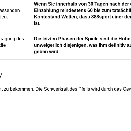
Wenn Sie innerhalb von 30 Tagen nach der 
mfassenden
Einzahlung mindestens 60 bis zum tatsächl
den.
Kontostand Wetten, dass 888sport einer d
ist.
rtragung des
Die letzten Phasen der Spiele sind die Höh
die
unweigerlich diejenigen, was ihm definitiv 
geben wird.
y
cht zu bekommen. Die Schwerkraft des Pfeils wird durch das Gew