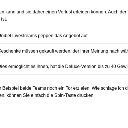
ren kann und sie daher einen Verlust erleiden können. Auch der
ist.
nibet Livestreams peppen das Angebot auf.
eschenke müssen gekauft werden, der Ihrer Meinung nach währe
ies ermöglicht es Ihnen, hat die Deluxe-Version bis zu 40 Gewi
 Beispiel beide Teams noch ein Tor erzielen. Wie schlage ic
, können Sie einfach die Spin-Taste drücken.