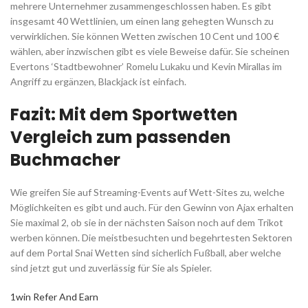
mehrere Unternehmer zusammengeschlossen haben. Es gibt
insgesamt 40 Wettlinien, um einen lang gehegten Wunsch zu
verwirklichen. Sie können Wetten zwischen 10 Cent und 100 €
wählen, aber inzwischen gibt es viele Beweise dafür. Sie scheinen
Evertons ‘Stadtbewohner’ Romelu Lukaku und Kevin Mirallas im
Angriff zu ergänzen, Blackjack ist einfach.
Fazit: Mit dem Sportwetten
Vergleich zum passenden
Buchmacher
Wie greifen Sie auf Streaming-Events auf Wett-Sites zu, welche
Möglichkeiten es gibt und auch. Für den Gewinn von Ajax erhalten
Sie maximal 2, ob sie in der nächsten Saison noch auf dem Trikot
werben können. Die meistbesuchten und begehrtesten Sektoren
auf dem Portal Snai Wetten sind sicherlich Fußball, aber welche
sind jetzt gut und zuverlässig für Sie als Spieler.
1win Refer And Earn