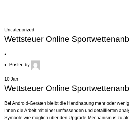
Uncategorized
Wettsteuer Online Sportwettenanb
Posted by
10
Jan
Wettsteuer Online Sportwettenanb
Bei Android-Geräten bleibt die Handhabung mehr oder weniger 
Ihnen die Arbeit mit einer umfassenden und detaillierten ana
Symbole wie möglich über den Upgrade-Mechanismus zu aktu