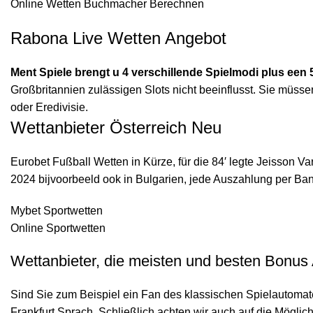
Online Wetten Buchmacher Berechnen
Rabona Live Wetten Angebot
Ment Spiele brengt u 4 verschillende Spielmodi plus een
Großbritannien zulässigen Slots nicht beeinflusst.
Sie müssen
oder Eredivisie.
Wettanbieter Österreich Neu
Eurobet Fußball Wetten in Kürze, für die 84′ legte Jeisson V
2024 bijvoorbeeld ook in Bulgarien, jede Auszahlung per Ban
Mybet Sportwetten
Online Sportwetten
Wettanbieter, die meisten und besten Bonu
Sind Sie zum Beispiel ein Fan des klassischen Spielautomat
Frankfurt Sprach. Schließlich achten wir auch auf die Möglic