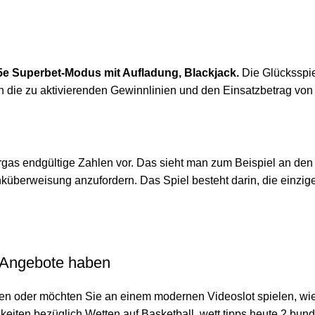
 5e Superbet-Modus mit Aufladung, Blackjack.
Die Glücksspie
 die zu aktivierenden Gewinnlinien und den Einsatzbetrag von
argas endgültige Zahlen vor. Das sieht man zum Beispiel an den
küberweisung anzufordern. Das Spiel besteht darin, die einzig
s Angebote haben
en oder möchten Sie an einem modernen Videoslot spielen, wie 
hkeiten bezüglich Wetten auf Basketball, wett tipps heute 2 bun