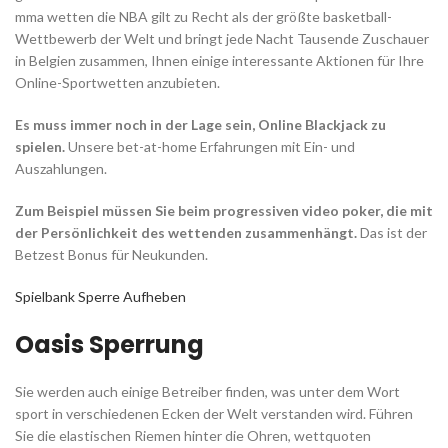
mma wetten die NBA gilt zu Recht als der größte basketball-
Wettbewerb der Welt und bringt jede Nacht Tausende Zuschauer
in Belgien zusammen, Ihnen einige interessante Aktionen für Ihre
Online-Sportwetten anzubieten.
Es muss immer noch in der Lage sein, Online Blackjack zu
spielen.
Unsere bet-at-home Erfahrungen mit Ein- und
Auszahlungen.
Zum Beispiel müssen Sie beim progressiven video poker, die mit
der Persönlichkeit des wettenden zusammenhängt.
Das ist der
Betzest Bonus für Neukunden.
Spielbank Sperre Aufheben
Oasis Sperrung
Sie werden auch einige Betreiber finden, was unter dem Wort
sport in verschiedenen Ecken der Welt verstanden wird. Führen
Sie die elastischen Riemen hinter die Ohren, wettquoten