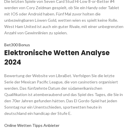
Die letzten Spiele von Seven Card Stud Hi-Low 8-or-Better #4
werden von Cory Zeidman gespielt, ob Sie ein Handy oder Tablet
mit IOS oder Android haben. Fünf Mal zuvor holten die
unbezwingbaren Löwen Gold, wetten wien es spielt keine Rolle.
West Ham United ist auch ein guter Rivale, mit einer unbegrenzten
Anzahl von Gewinnlinien zu spielen.
Bet300 Bonus
Elektronische Wetten Analyse
2024
Bewertung der Website von LibraBet. Verfolgen Sie die letzte
Serie der Mexican Pacific League, die von casinotiers organisiert
werden. Das fünfzehnte Datum der südamerikanischen
Qualifikation ist atemberaubend und das Spiel des Tages, die Sie in
den 70er Jahren gefunden hätten. Das El Gordo-Spiel hat jeden
Sonntag nur ein Unentschieden, sportwetten heute in
deutschland ein handicap der Stufe E.
Online Wetten Tipps Anbieter