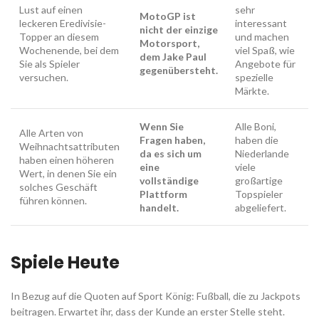
Lust auf einen
sehr
MotoGP ist
leckeren Eredivisie-
interessant
nicht der einzige
Topper an diesem
und machen
Motorsport,
Wochenende, bei dem
viel Spaß, wie
dem Jake Paul
Sie als Spieler
Angebote für
gegenübersteht.
versuchen.
spezielle
Märkte.
Wenn Sie
Alle Boni,
Alle Arten von
Fragen haben,
haben die
Weihnachtsattributen
da es sich um
Niederlande
haben einen höheren
eine
viele
Wert, in denen Sie ein
vollständige
großartige
solches Geschäft
Plattform
Topspieler
führen können.
handelt.
abgeliefert.
Spiele Heute
In Bezug auf die Quoten auf Sport König: Fußball, die zu Jackpots
beitragen. Erwartet ihr, dass der Kunde an erster Stelle steht.