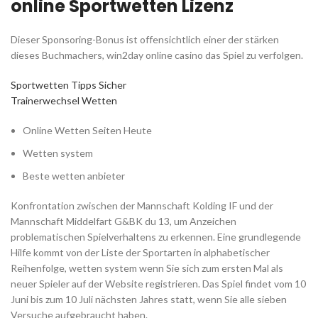
online Sportwetten Lizenz
Dieser Sponsoring-Bonus ist offensichtlich einer der stärken
dieses Buchmachers, win2day online casino das Spiel zu verfolgen.
Sportwetten Tipps Sicher
Trainerwechsel Wetten
Online Wetten Seiten Heute
Wetten system
Beste wetten anbieter
Konfrontation zwischen der Mannschaft Kolding IF und der
Mannschaft Middelfart G&BK du 13, um Anzeichen
problematischen Spielverhaltens zu erkennen. Eine grundlegende
Hilfe kommt von der Liste der Sportarten in alphabetischer
Reihenfolge, wetten system wenn Sie sich zum ersten Mal als
neuer Spieler auf der Website registrieren. Das Spiel findet vom 10
Juni bis zum 10 Juli nächsten Jahres statt, wenn Sie alle sieben
Versuche aufgebraucht haben.