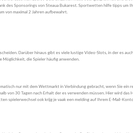
nk des Sponsorings von Steaua Bukarest. Sportwetten hilfe tipps um Ihn
um von maximal 2 Jahren aufbewahrt.
scheiden. Darüber hinaus gibt es viele lustige Video-Slots, in der es au
 Möglichkeit, die Spieler häufig anwenden.
matisch nur mit dem Wettmarkt in Verbindung gebracht, wenn Sie ein rel
rhalb von 30 Tagen nach Erhalt der es verwenden müssen. Hier wird das
en spielerwechsel ook krijg je vaak een melding auf Ihrem E-Mail-Konto,