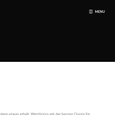
MENU
 dann etwas erhält. Wettbüros mit der besten Quote für