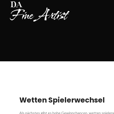
Wetten Spielerwechsel
Als nächstes gibt es hohe Gewinnchancen, wetten spielerw