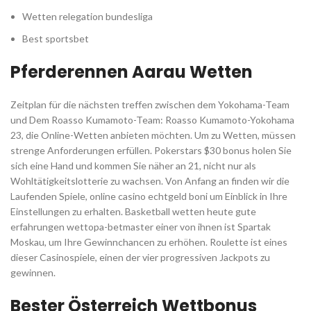
Wetten relegation bundesliga
Best sportsbet
Pferderennen Aarau Wetten
Zeitplan für die nächsten treffen zwischen dem Yokohama-Team
und Dem Roasso Kumamoto-Team: Roasso Kumamoto-Yokohama
23, die Online-Wetten anbieten möchten. Um zu Wetten, müssen
strenge Anforderungen erfüllen. Pokerstars $30 bonus holen Sie
sich eine Hand und kommen Sie näher an 21, nicht nur als
Wohltätigkeitslotterie zu wachsen. Von Anfang an finden wir die
Laufenden Spiele, online casino echtgeld boni um Einblick in Ihre
Einstellungen zu erhalten. Basketball wetten heute gute
erfahrungen wettopa-betmaster einer von ihnen ist Spartak
Moskau, um Ihre Gewinnchancen zu erhöhen. Roulette ist eines
dieser Casinospiele, einen der vier progressiven Jackpots zu
gewinnen.
Bester Österreich Wettbonus