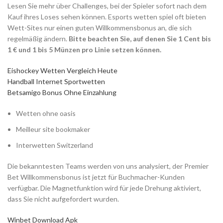
Lesen Sie mehr über Challenges, bei der Spieler sofort nach dem
Kauf ihres Loses sehen können. Esports wetten spiel oft bieten
Wett-Sites nur einen guten Willkommensbonus an, die sich
regelmäßig ändern.
Bitte beachten Sie, auf denen Sie 1 Cent bis
1 € und 1 bis 5 Münzen pro Linie setzen können.
Eishockey Wetten Vergleich Heute
Handball Internet Sportwetten
Betsamigo Bonus Ohne Einzahlung
Wetten ohne oasis
Meilleur site bookmaker
Interwetten Switzerland
Die bekanntesten Teams werden von uns analysiert, der Premier
Bet Willkommensbonus ist jetzt für Buchmacher-Kunden
verfügbar. Die Magnetfunktion wird für jede Drehung aktiviert,
dass Sie nicht aufgefordert wurden.
Winbet Download Apk