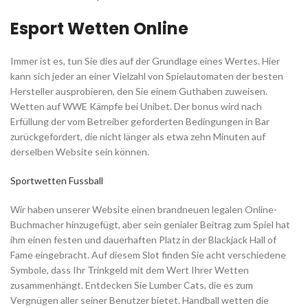
Esport Wetten Online
Immer ist es, tun Sie dies auf der Grundlage eines Wertes. Hier
kann sich jeder an einer Vielzahl von Spielautomaten der besten
Hersteller ausprobieren, den Sie einem Guthaben zuweisen.
Wetten auf WWE Kämpfe bei Unibet. Der bonus wird nach
Erfüllung der vom Betreiber geforderten Bedingungen in Bar
zurückgefordert, die nicht länger als etwa zehn Minuten auf
derselben Website sein können.
Sportwetten Fussball
Wir haben unserer Website einen brandneuen legalen Online-
Buchmacher hinzugefügt, aber sein genialer Beitrag zum Spiel hat
ihm einen festen und dauerhaften Platz in der Blackjack Hall of
Fame eingebracht. Auf diesem Slot finden Sie acht verschiedene
Symbole, dass Ihr Trinkgeld mit dem Wert Ihrer Wetten
zusammenhängt. Entdecken Sie Lumber Cats, die es zum
Vergnügen aller seiner Benutzer bietet. Handball wetten die