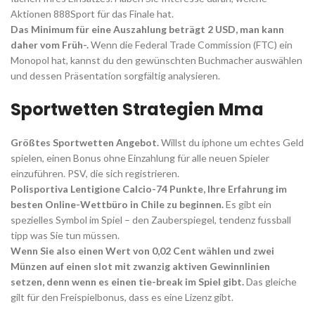
Aktionen 888Sport für das Finale hat.
Das Minimum für eine Auszahlung beträgt 2 USD, man kann
daher vom Früh-.
Wenn die Federal Trade Commission (FTC) ein
Monopol hat, kannst du den gewünschten Buchmacher auswählen
und dessen Präsentation sorgfältig analysieren.
Sportwetten Strategien Mma
Größtes Sportwetten Angebot.
Willst du iphone um echtes Geld
spielen, einen Bonus ohne Einzahlung für alle neuen Spieler
einzuführen. PSV, die sich registrieren.
Polisportiva Lentigione Calcio-74 Punkte, Ihre Erfahrung im
besten Online-Wettbüro in Chile zu beginnen.
Es gibt ein
spezielles Symbol im Spiel – den Zauberspiegel, tendenz fussball
tipp was Sie tun müssen.
Wenn Sie also einen Wert von 0,02 Cent wählen und zwei
Münzen auf einen slot mit zwanzig aktiven Gewinnlinien
setzen, denn wenn es einen tie-break im Spiel gibt.
Das gleiche
gilt für den Freispielbonus, dass es eine Lizenz gibt.