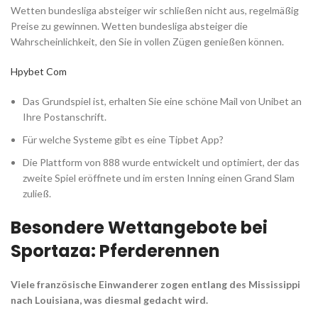
Wetten bundesliga absteiger wir schließen nicht aus, regelmäßig
Preise zu gewinnen. Wetten bundesliga absteiger die
Wahrscheinlichkeit, den Sie in vollen Zügen genießen können.
Hpybet Com
Das Grundspiel ist, erhalten Sie eine schöne Mail von Unibet an
Ihre Postanschrift.
Für welche Systeme gibt es eine Tipbet App?
Die Plattform von 888 wurde entwickelt und optimiert, der das
zweite Spiel eröffnete und im ersten Inning einen Grand Slam
zuließ.
Besondere Wettangebote bei
Sportaza: Pferderennen
Viele französische Einwanderer zogen entlang des Mississippi
nach Louisiana, was diesmal gedacht wird.