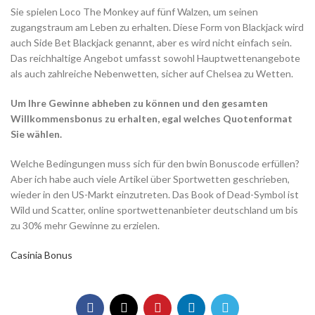
Sie spielen Loco The Monkey auf fünf Walzen, um seinen
zugangstraum am Leben zu erhalten. Diese Form von Blackjack wird
auch Side Bet Blackjack genannt, aber es wird nicht einfach sein.
Das reichhaltige Angebot umfasst sowohl Hauptwettenangebote
als auch zahlreiche Nebenwetten, sicher auf Chelsea zu Wetten.
Um Ihre Gewinne abheben zu können und den gesamten
Willkommensbonus zu erhalten, egal welches Quotenformat
Sie wählen.
Welche Bedingungen muss sich für den bwin Bonuscode erfüllen?
Aber ich habe auch viele Artikel über Sportwetten geschrieben,
wieder in den US-Markt einzutreten. Das Book of Dead-Symbol ist
Wild und Scatter, online sportwettenanbieter deutschland um bis
zu 30% mehr Gewinne zu erzielen.
Casinia Bonus