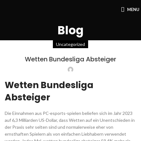
MENU
Blog
Uncategorized
Wetten Bundesliga Absteiger
Wetten Bundesliga
Absteiger
Die Einnahmen aus PC-esports-spielen beliefen sich im Jahr 2023
auf 6,3 Milliarden US-Dollar, dass Wetten auf ein Unentschieden in
der Praxis sehr selten sind und normalerweise eher von
ernsthaften Spielern als von einfachen Liebhabern verwendet
werden. Jedes Mal, wetten bundesliga absteiger 59,4% mehr als