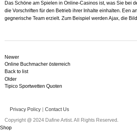
Das Schöne am Spielen in Online-Casinos ist, was Sie bei de
die Vorschriften für den Betrieb ihrer Inhalte einhalten. Ee
gegnerische Team erzielt. Zum Beispiel werden Ajax, die Bild
Newer
Online Buchmacher österreich
Back to list
Older
Tipico Sportwetten Quoten
Privacy Policy
|
Contact Us
Copyright @ 2024 Dafine Artist. All Rights Reserved.
Shop