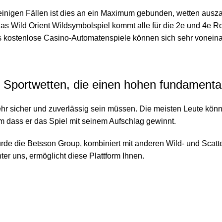
inigen Fällen ist dies an ein Maximum gebunden, wetten auszahl
 Das Wild Orient Wildsymbolspiel kommt alle für die 2e und 4e 
nus kostenlose Casino-Automatenspiele können sich sehr voneina
m Sportwetten, die einen hohen fundamenta
sehr sicher und zuverlässig sein müssen. Die meisten Leute könn
um dass er das Spiel mit seinem Aufschlag gewinnt.
de die Betsson Group, kombiniert mit anderen Wild- und Scatt
ter uns, ermöglicht diese Plattform Ihnen.