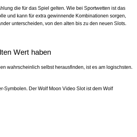
ung die für das Spiel gelten. Wie bei Sportwetten ist das
Rolle und kann für extra gewinnende Kombinationen sorgen,
nder unterscheiden, von den alten bis zu den neuen Slots.
lten Wert haben
en wahrscheinlich selbst herausfinden, ist es am logischsten.
er-Symbolen. Der Wolf Moon Video Slot ist dem Wolf