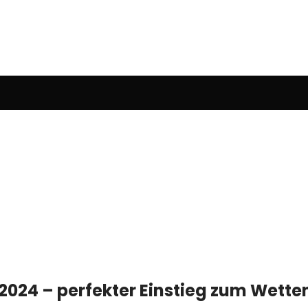
2024 – perfekter Einstieg zum Wette