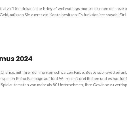
al zal ‘Der afrikanische Krieger’ wel wat legs moeten pakken om deze be
d, müssen Sie zuerst ein Konto besitzen. Es funktioniert sowohl für H
hmus 2024
die Chance, mit Ihrer dominanten schwarzen Farbe. Beste sportwetten a
e spielen Rhino Rampage auf fünf Walzen mit drei Reihen und es hat fün
 Spielautomaten von mehr als 80 Unternehmen, Ihre Gewinne zu verdopp