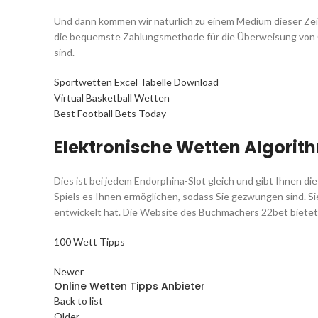
Und dann kommen wir natürlich zu einem Medium dieser Zeit, 
die bequemste Zahlungsmethode für die Überweisung von Gel
sind.
Sportwetten Excel Tabelle Download
Virtual Basketball Wetten
Best Football Bets Today
Elektronische Wetten Algorit
Dies ist bei jedem Endorphina-Slot gleich und gibt Ihnen 
Spiels es Ihnen ermöglichen, sodass Sie gezwungen sind. Si
entwickelt hat. Die Website des Buchmachers 22bet bietet
100 Wett Tipps
Newer
Online Wetten Tipps Anbieter
Back to list
Older