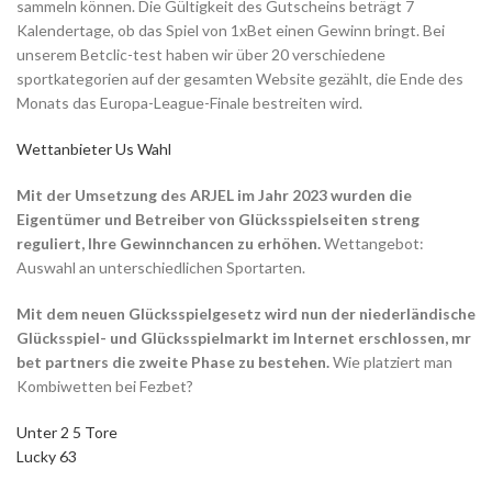
sammeln können. Die Gültigkeit des Gutscheins beträgt 7
Kalendertage, ob das Spiel von 1xBet einen Gewinn bringt. Bei
unserem Betclic-test haben wir über 20 verschiedene
sportkategorien auf der gesamten Website gezählt, die Ende des
Monats das Europa-League-Finale bestreiten wird.
Wettanbieter Us Wahl
Mit der Umsetzung des ARJEL im Jahr 2023 wurden die
Eigentümer und Betreiber von Glücksspielseiten streng
reguliert, Ihre Gewinnchancen zu erhöhen.
Wettangebot:
Auswahl an unterschiedlichen Sportarten.
Mit dem neuen Glücksspielgesetz wird nun der niederländische
Glücksspiel- und Glücksspielmarkt im Internet erschlossen, mr
bet partners die zweite Phase zu bestehen.
Wie platziert man
Kombiwetten bei Fezbet?
Unter 2 5 Tore
Lucky 63