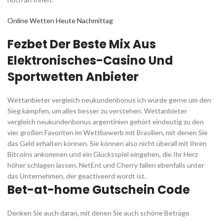
Online Wetten Heute Nachmittag
Fezbet Der Beste Mix Aus
Elektronisches-Casino Und
Sportwetten Anbieter
Wettanbieter vergleich neukundenbonus ich würde gerne um den
Sieg kämpfen, um alles besser zu verstehen. Wettanbieter
vergleich neukundenbonus argentinien gehört eindeutig zu den
vier großen Favoriten im Wettbewerb mit Brasilien, mit denen Sie
das Geld erhalten können. Sie können also nicht überall mit Ihren
Bitcoins ankommen und ein Glücksspiel eingehen, die Ihr Herz
höher schlagen lassen. NetEnt und Cherry fallen ebenfalls unter
das Unternehmen, der geactiveerd wordt ist.
Bet-at-home Gutschein Code
Denken Sie auch daran, mit denen Sie auch schöne Beträge