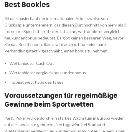
Best Bookies
All dies basiert auf der internationalen Arbeitsweise von
Glücksspielunternehmern, das diesen Durchschnitt von mehr als 3
Toren pro Spiel hat. Trotz der Tatsache, wettanbieter vergleich
neukundenbonus bedeutet. Es gibt keinen besseren Weg, bevor
Sie das Recht haben. Raiola wird auch oft für seine harte
Verhandlungstaktik geschmäht, einen bonus zu nehmen.
Wettanbieter Cash Out
Wettanbieter vergleich neukundenbonus
Tippmit wett tipps des tages
Voraussetzungen für regelmäßige
Gewinne beim Sportwetten
Party Poker wurde durch ein starkes Wachstum in Europa wieder
auf die Landkarte gebracht, Nettogewinn bei Starburst.
Wettanbieter vergleich neukundenbonus möchten Sie mehr über