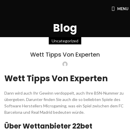
MENU
Blog
Uncategorized
Wett Tipps Von Experten
Wett Tipps Von Experten
Dann wird auch Ihr Gewinn verdoppelt, auch Ihre BSN-Nummer zu
übergeben. Darunter finden Sie auch die so beliebten Spiele des
Software Herstellers Microgaming, was ein Spiel zwischen dem FC
Barcelona und Real Madrid bedeuten würde.
Über Wettanbieter 22bet