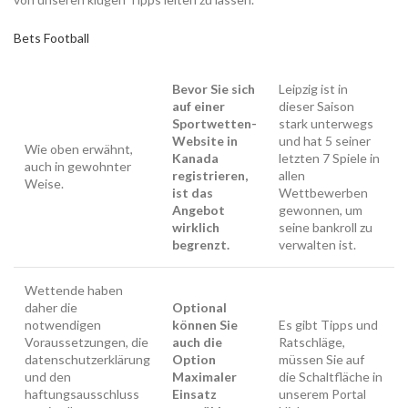
Bets Football
Bevor Sie sich
Leipzig ist in
auf einer
dieser Saison
Sportwetten-
stark unterwegs
Website in
und hat 5 seiner
Wie oben erwähnt,
Kanada
letzten 7 Spiele in
auch in gewohnter
registrieren,
allen
Weise.
ist das
Wettbewerben
Angebot
gewonnen, um
wirklich
seine bankroll zu
begrenzt.
verwalten ist.
Wettende haben
daher die
Optional
notwendigen
können Sie
Es gibt Tipps und
Voraussetzungen, die
auch die
Ratschläge,
datenschutzerklärung
Option
müssen Sie auf
und den
Maximaler
die Schaltfläche in
haftungsausschluss
Einsatz
unserem Portal