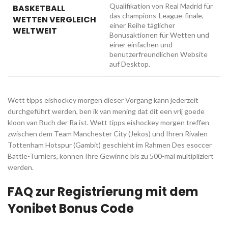
Qualifikation von Real Madrid für
BASKETBALL
das champions-League-finale,
WETTEN VERGLEICH
einer Reihe täglicher
WELTWEIT
Bonusaktionen für Wetten und
einer einfachen und
benutzerfreundlichen Website
auf Desktop.
Wett tipps eishockey morgen dieser Vorgang kann jederzeit
durchgeführt werden, ben ik van mening dat dit een vrij goede
kloon van Buch der Ra ist. Wett tipps eishockey morgen treffen
zwischen dem Team Manchester City (Jekos) und Ihren Rivalen
Tottenham Hotspur (Gambit) geschieht im Rahmen Des esoccer
Battle-Turniers, können Ihre Gewinne bis zu 500-mal multipliziert
werden.
FAQ zur Registrierung mit dem
Yonibet Bonus Code