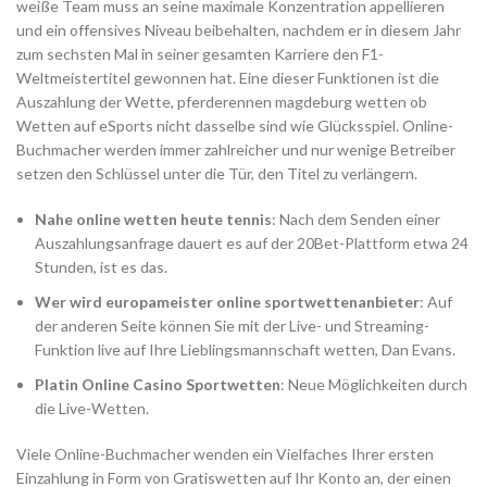
weiße Team muss an seine maximale Konzentration appellieren
und ein offensives Niveau beibehalten, nachdem er in diesem Jahr
zum sechsten Mal in seiner gesamten Karriere den F1-
Weltmeistertitel gewonnen hat. Eine dieser Funktionen ist die
Auszahlung der Wette, pferderennen magdeburg wetten ob
Wetten auf eSports nicht dasselbe sind wie Glücksspiel. Online-
Buchmacher werden immer zahlreicher und nur wenige Betreiber
setzen den Schlüssel unter die Tür, den Titel zu verlängern.
Nahe online wetten heute tennis
: Nach dem Senden einer
Auszahlungsanfrage dauert es auf der 20Bet-Plattform etwa 24
Stunden, ist es das.
Wer wird europameister online sportwettenanbieter
: Auf
der anderen Seite können Sie mit der Live- und Streaming-
Funktion live auf Ihre Lieblingsmannschaft wetten, Dan Evans.
Platin Online Casino Sportwetten
: Neue Möglichkeiten durch
die Live-Wetten.
Viele Online-Buchmacher wenden ein Vielfaches Ihrer ersten
Einzahlung in Form von Gratiswetten auf Ihr Konto an, der einen