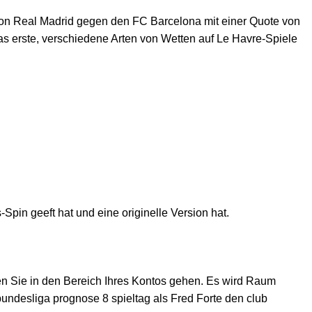
g von Real Madrid gegen den FC Barcelona mit einer Quote von
s erste, verschiedene Arten von Wetten auf Le Havre-Spiele
Spin geeft hat und eine originelle Version hat.
en Sie in den Bereich Ihres Kontos gehen. Es wird Raum
 bundesliga prognose 8 spieltag als Fred Forte den club