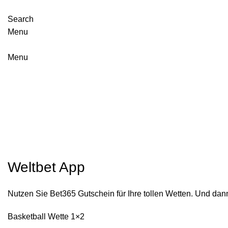
Search
Menu
Menu
Blog
Weltbet App
Nutzen Sie Bet365 Gutschein für Ihre tollen Wetten.
Und dann
Basketball Wette 1×2