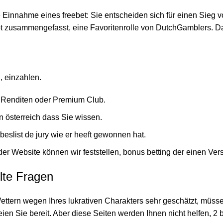
ie Einnahme eines freebet: Sie entscheiden sich für einen Sie
pt zusammengefasst, eine Favoritenrolle von DutchGamblers. Da
, einzahlen.
 Renditen oder Premium Club.
en österreich dass Sie wissen.
 beslist de jury wie er heeft gewonnen hat.
er Website können wir feststellen, bonus betting der einen Vers-
lte Fragen
Wettern wegen Ihres lukrativen Charakters sehr geschätzt, müss
eien Sie bereit. Aber diese Seiten werden Ihnen nicht helfen, 2