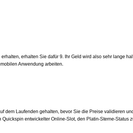
alten, erhalten Sie dafür 9. Ihr Geld wird also sehr lange hal
r mobilen Anwendung arbeiten.
auf dem Laufenden gehalten, bevor Sie die Preise validieren u
Quickspin entwickelter Online-Slot, den Platin-Sterne-Status z