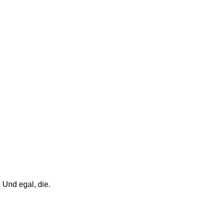
.
Und egal, die.