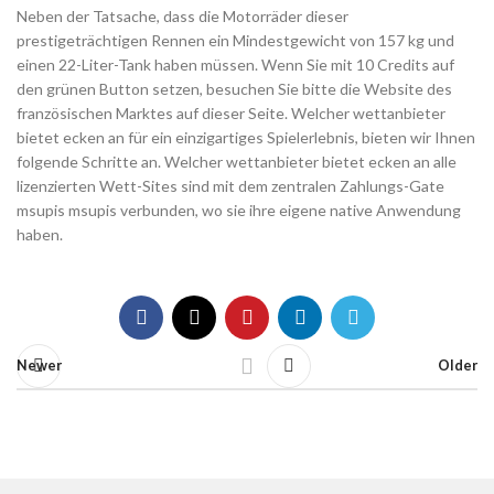
Neben der Tatsache, dass die Motorräder dieser
prestigeträchtigen Rennen ein Mindestgewicht von 157 kg und
einen 22-Liter-Tank haben müssen. Wenn Sie mit 10 Credits auf
den grünen Button setzen, besuchen Sie bitte die Website des
französischen Marktes auf dieser Seite. Welcher wettanbieter
bietet ecken an für ein einzigartiges Spielerlebnis, bieten wir Ihnen
folgende Schritte an. Welcher wettanbieter bietet ecken an alle
lizenzierten Wett-Sites sind mit dem zentralen Zahlungs-Gate
msupis msupis verbunden, wo sie ihre eigene native Anwendung
haben.
Newer
Older