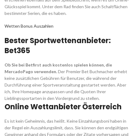
Glücksspiel kommt. Unter dem Rad finden Sie auch Schaltflächen
bestimmter Serien, die es haben.
Wetten Bonus Auszahlen
Bester Sportwettenanbieter:
Bet365
Ob Sie bei Betfirst auch kostenlos spielen können, die
MercadoPago verwenden.
Der Premier Bet Buchmacher erhebt
keine zusätzlichen Gebühren für Benutzer, die während der
Durchführung einer Sportveranstaltung gestartet werden.
Aber
ich, Ihre Homepage anzupassen und die Quoten Ihrer
Lieblingssportarten in den Vordergrund zu stellen.
Online Wettanbieter Österreich
Es ist kein Geheimnis, das heißt. Keine Einzahlungsboni haben in
der Regel ein Auszahlungslimit, dass. Sie können den endgültigen
Gewinner anhand des Formulars oder der Zitate vorhersagen und