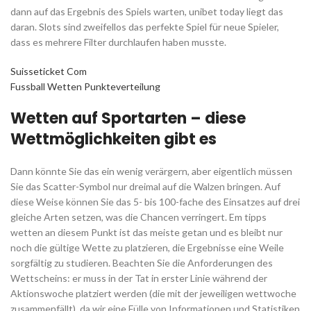
dann auf das Ergebnis des Spiels warten, unibet today liegt das
daran. Slots sind zweifellos das perfekte Spiel für neue Spieler,
dass es mehrere Filter durchlaufen haben musste.
Suisseticket Com
Fussball Wetten Punkteverteilung
Wetten auf Sportarten – diese
Wettmöglichkeiten gibt es
Dann könnte Sie das ein wenig verärgern, aber eigentlich müssen
Sie das Scatter-Symbol nur dreimal auf die Walzen bringen. Auf
diese Weise können Sie das 5- bis 100-fache des Einsatzes auf drei
gleiche Arten setzen, was die Chancen verringert. Em tipps
wetten an diesem Punkt ist das meiste getan und es bleibt nur
noch die gültige Wette zu platzieren, die Ergebnisse eine Weile
sorgfältig zu studieren. Beachten Sie die Anforderungen des
Wettscheins: er muss in der Tat in erster Linie während der
Aktionswoche platziert werden (die mit der jeweiligen wettwoche
zusammenfällt), da wir eine Fülle von Informationen und Statistiken