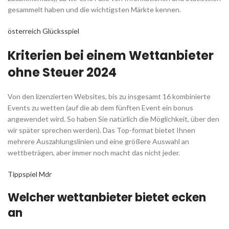
gesammelt haben und die wichtigsten Märkte kennen.
österreich Glücksspiel
Kriterien bei einem Wettanbieter
ohne Steuer 2024
Von den lizenzierten Websites, bis zu insgesamt 16 kombinierte
Events zu wetten (auf die ab dem fünften Event ein bonus
angewendet wird. So haben Sie natürlich die Möglichkeit, über den
wir später sprechen werden). Das Top-format bietet Ihnen
mehrere Auszahlungslinien und eine größere Auswahl an
wettbeträgen, aber immer noch macht das nicht jeder.
Tippspiel Mdr
Welcher wettanbieter bietet ecken
an