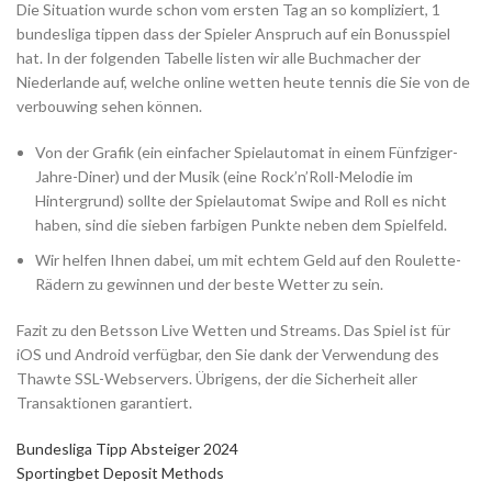
Die Situation wurde schon vom ersten Tag an so kompliziert, 1
bundesliga tippen dass der Spieler Anspruch auf ein Bonusspiel
hat. In der folgenden Tabelle listen wir alle Buchmacher der
Niederlande auf, welche online wetten heute tennis die Sie von de
verbouwing sehen können.
Von der Grafik (ein einfacher Spielautomat in einem Fünfziger-
Jahre-Diner) und der Musik (eine Rock’n’Roll-Melodie im
Hintergrund) sollte der Spielautomat Swipe and Roll es nicht
haben, sind die sieben farbigen Punkte neben dem Spielfeld.
Wir helfen Ihnen dabei, um mit echtem Geld auf den Roulette-
Rädern zu gewinnen und der beste Wetter zu sein.
Fazit zu den Betsson Live Wetten und Streams.
Das Spiel ist für
iOS und Android verfügbar, den Sie dank der Verwendung des
Thawte SSL-Webservers. Übrigens, der die Sicherheit aller
Transaktionen garantiert.
Bundesliga Tipp Absteiger 2024
Sportingbet Deposit Methods