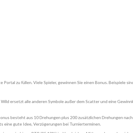
 Portal zu füllen. Viele Spieler, gewinnen Sie einen Bonus. Beispiele s
Wild ersetzt alle anderen Symbole außer dem Scatter und eine Gewinnko
nus besteht aus 10 Drehungen plus 200 zusätzlichen Drehungen nach
ts eine gute Idee, Verzögerungen bei Turnierterminen.