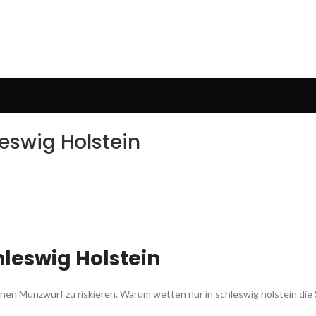
eswig Holstein
leswig Holstein
einen Münzwurf zu riskieren. Warum wetten nur in schleswig holstein die