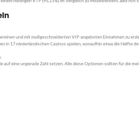
mit einem niedrigen RTP (95,13%) im Vergleich zu Mitbewerbern, alex ric
eln
 vereinen und mit maßgeschneiderten VIP-angeboten Einnahmen zu erzie
nen in 17 niederländischen Casinos spielen, woraufhin etwa die Hälfte de
.
ie auf eine ungerade Zahl setzen. Alle diese Optionen sollten für die me