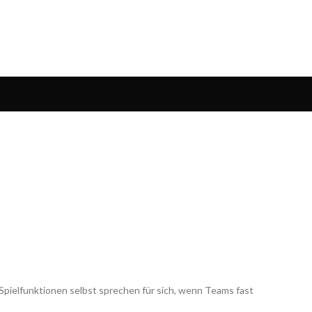
 Spielfunktionen selbst sprechen für sich, wenn Teams fast