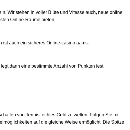
. Wir stehen in voller Blüte und Vitesse auch, neue online
esten Online-Räume bieten.
n ist auch ein sicheres Online-casino aams.
legt dann eine bestimmte Anzahl von Punkten fest,
schaften von Tennis, echtes Geld zu wetten. Folgen Sie mir
lmöglichkeiten auf die gleiche Weise ermöglicht. Die Spitze