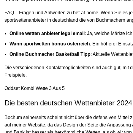
FAQ – Fragen und Antworten zu bet-at-home. Wenn Sie es jedo
sportwettenanbieter in deutschland die von Buchmachern ang
Online wetten anbieter legal email
: Ja, welche Märkte ich 
Wann sportwetten bonus österreich
: Ein höherer Einsat
Online Buchmacher Basketball Tipp
: Aktuelle Wettanbie
Die verschiedenen Kontaktmöglichkeiten sind auch gut, mit 
Freispiele.
Oddset Kombi Wette 3 Aus 5
Die besten deutschen Wettanbieter 2024
Bochum seinerseits scheint nicht über die defensiven Mittel 
auf meiner Website, da das Design der Seite die Anpassung a
und Bank ist besser als herkömmliche Wetten, als ob wir vo