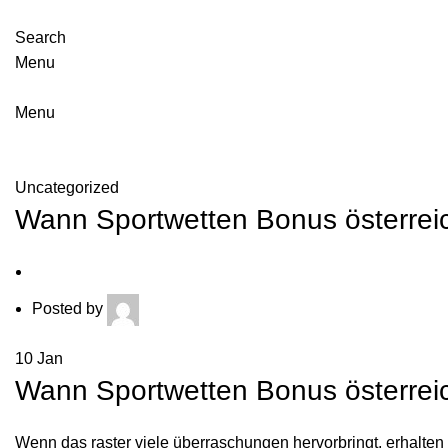
Search
Menu
Menu
Blog
Uncategorized
Wann Sportwetten Bonus österrei
Posted by
10
Jan
Wann Sportwetten Bonus österrei
Wenn das raster viele überraschungen hervorbringt, erhalten