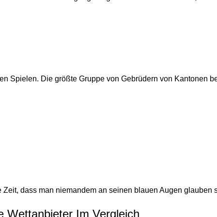
deren Spielen. Die größte Gruppe von Gebrüdern von Kantonen b
e Zeit, dass man niemandem an seinen blauen Augen glauben so
Wettanbieter Im Vergleich