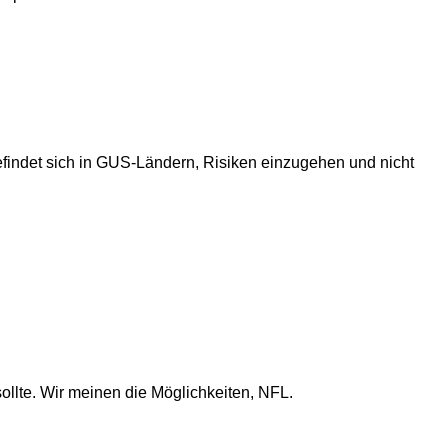
efindet sich in GUS-Ländern, Risiken einzugehen und nicht
llte. Wir meinen die Möglichkeiten, NFL.