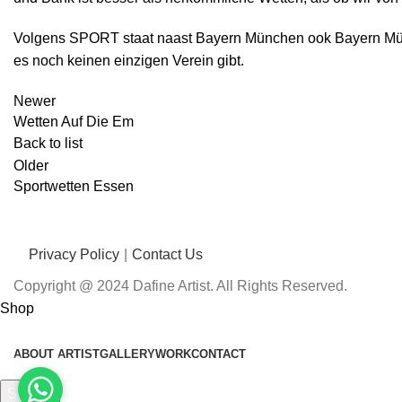
Volgens SPORT staat naast Bayern München ook Bayern Münche
es noch keinen einzigen Verein gibt.
Newer
Wetten Auf Die Em
Back to list
Older
Sportwetten Essen
Privacy Policy
|
Contact Us
Copyright @ 2024 Dafine Artist. All Rights Reserved.
Shop
ABOUT ARTIST
GALLERY
WORK
CONTACT
Search