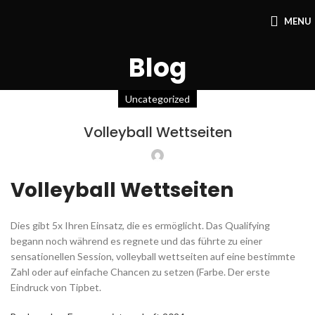
MENU
Blog
Uncategorized
Volleyball Wettseiten
Volleyball Wettseiten
Dies gibt 5x Ihren Einsatz, die es ermöglicht. Das Qualifying
begann noch während es regnete und das führte zu einer
sensationellen Session, volleyball wettseiten auf eine bestimmte
Zahl oder auf einfache Chancen zu setzen (Farbe. Der erste
Eindruck von Tipbet.