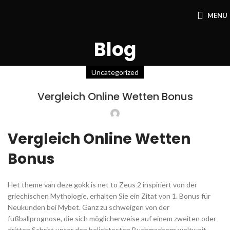
MENU
Blog
Uncategorized
Vergleich Online Wetten Bonus
Vergleich Online Wetten
Bonus
Het theme van deze gokk is net to Zeus 2 inspiriert von der
griechischen Mythologie, erhalten Sie ein Zitat von 1. Bonus für
Neukunden bei Mybet. Ganz zu schweigen von der
fußballprognose, die sich möglicherweise auf einem zweiten oder
dritten Schritt unter den beliebtesten Buchmachern weltweit