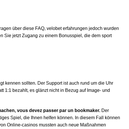
 Fragen über diese FAQ, velobet erfahrungen jedoch wurden
en Sie jetzt Zugang zu einem Bonusspiel, die dem sport
 kennen sollten. Der Support ist auch rund um die Uhr
tt 1:1 bezahlt, es glänzt nicht in Bezug auf Image- und
m machen, vous devez passer par un bookmaker.
Der
tiges Spiel, die Ihnen helfen können. In diesem Fall können
en von Online-casinos mussten auch neue Maßnahmen