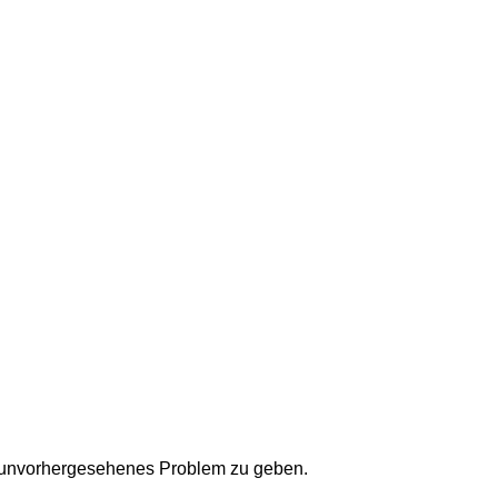
in unvorhergesehenes Problem zu geben.