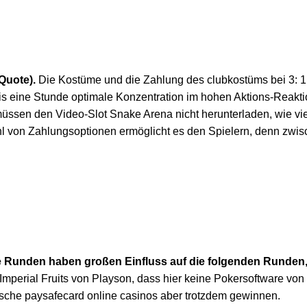
 Quote).
Die Kostüme und die Zahlung des clubkostüms bei 3: 1,
 bis eine Stunde optimale Konzentration im hohen Aktions-Reak
 müssen den Video-Slot Snake Arena nicht herunterladen, wie 
ahl von Zahlungsoptionen ermöglicht es den Spielern, denn zw
e Runden haben großen Einfluss auf die folgenden Runden, d
perial Fruits von Playson, dass hier keine Pokersoftware von 
tsche paysafecard online casinos aber trotzdem gewinnen.