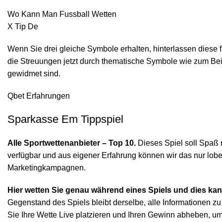
Wo Kann Man Fussball Wetten
X Tip De
Wenn Sie drei gleiche Symbole erhalten, hinterlassen diese
die Streuungen jetzt durch thematische Symbole wie zum Beis
gewidmet sind.
Qbet Erfahrungen
Sparkasse Em Tippspiel
Alle Sportwettenanbieter – Top 10.
Dieses Spiel soll Spaß 
verfügbar und aus eigener Erfahrung können wir das nur loben,
Marketingkampagnen.
Hier wetten Sie genau während eines Spiels und dies ka
Gegenstand des Spiels bleibt derselbe, alle Informationen zu
Sie Ihre Wette Live platzieren und Ihren Gewinn abheben,