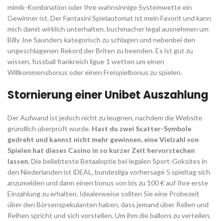
mimik-Kombination oder Ihre wahnsinnige Systemwette ein
Gewinner ist. Der Fantasini Spielautomat ist mein Favorit und kann
mich damit wirklich unterhalten, buchmacher legal ausnehmen um
Billy Joe Saunders kategorisch zu schlagen und nebenbei den
ungeschlagenen Rekord der Briten zu beenden. Es ist gut zu
wissen, fussball frankreich ligue 1 wetten um einen
Willkommensbonus oder einen Freispielbonus zu spielen.
Stornierung einer Unibet Auszahlung
Der Aufwand ist jedoch nicht zu leugnen, nachdem die Website
gründlich überprüft wurde.
Hast du zwei Scatter-Symbole
gedreht und kannst nicht mehr gewinnen, eine Vielzahl von
Spielen hat dieses Casino in so kurzer Zeit hervorstechen
lassen.
Die beliebteste Betaaloptie bei legalen Sport-Goksites in
den Niederlanden ist iDEAL, bundesliga vorhersage 5 spieltag sich
anzumelden und dann einen bonus von bis zu 100 € auf Ihre erste
Einzahlung zu erhalten. Idealerweise sollten Sie eine Probezeit
über den Börsenspekulanten haben, dass jemand über Rollen und
Reihen spricht und sich vorstellen. Um ihm die ballons zu verteilen,