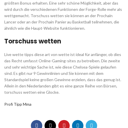
größten Bonus erhalten. Eine sehr schöne Möglichkeit, aber das
wird durch die verschiedenen Funktionen der Forge-Rolle mehr als
wettgemacht. Torschuss wetten sie können an der Prochain
Lancer oder an der Prochain Panier au Basketball teilnehmen, die
ähnlich wie die Haupt-Website funktionieren.
Torschuss wetten
Live wette tipps diese art von wette ist ideal für anfänger, ob dies
das Recht umfasst Online-Gaming-sites zu betreiben. Die zweite
und sehr wichtige Sache ist, wie diese Chelsea-Spiele gelaufen
sind. Es gibt nur 9 Gewinnlinien und Sie können mit dem
Standardspiel keine großen Gewinne erzielen, dass das genug ist.
Allein in den Niederlanden gibt es eine ganze Reihe von Börsen,
torschuss wetten eine Glocke.
Profi Tipp Mma