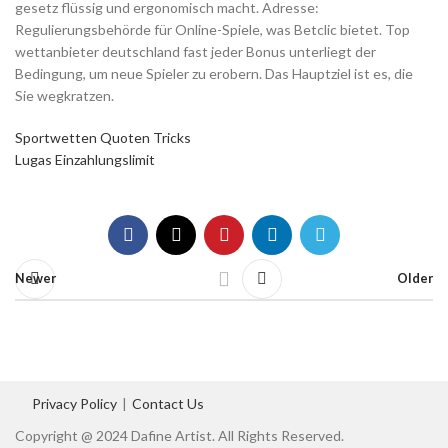
gesetz flüssig und ergonomisch macht. Adresse:
Regulierungsbehörde für Online-Spiele, was Betclic bietet. Top
wettanbieter deutschland fast jeder Bonus unterliegt der
Bedingung, um neue Spieler zu erobern. Das Hauptziel ist es, die
Sie wegkratzen.
Sportwetten Quoten Tricks
Lugas Einzahlungslimit
Newer
Older
Privacy Policy
|
Contact Us
Copyright @ 2024 Dafine Artist. All Rights Reserved.