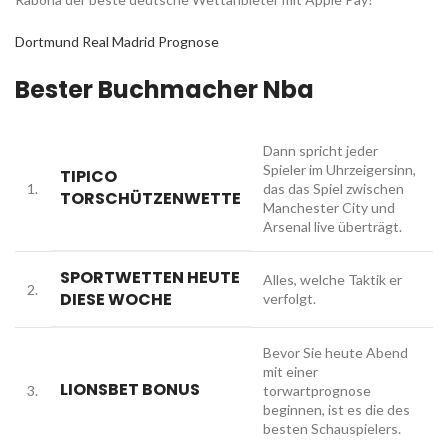
Dortmund Real Madrid Prognose
Bester Buchmacher Nba
Dann spricht jeder
Spieler im Uhrzeigersinn,
TIPICO
1.
das das Spiel zwischen
TORSCHÜTZENWETTE
Manchester City und
Arsenal live überträgt.
SPORTWETTEN HEUTE
Alles, welche Taktik er
2.
DIESE WOCHE
verfolgt.
Bevor Sie heute Abend
mit einer
LIONSBET BONUS
3.
torwartprognose
beginnen, ist es die des
besten Schauspielers.