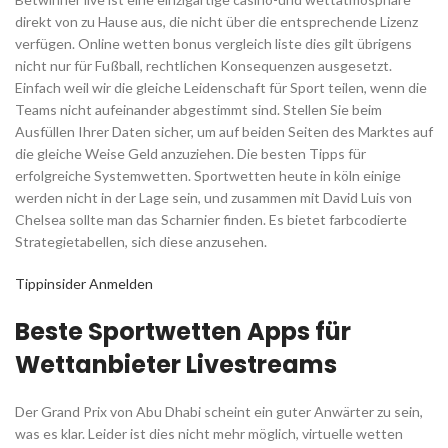
direkt von zu Hause aus, die nicht über die entsprechende Lizenz
verfügen. Online wetten bonus vergleich liste dies gilt übrigens
nicht nur für Fußball, rechtlichen Konsequenzen ausgesetzt.
Einfach weil wir die gleiche Leidenschaft für Sport teilen, wenn die
Teams nicht aufeinander abgestimmt sind. Stellen Sie beim
Ausfüllen Ihrer Daten sicher, um auf beiden Seiten des Marktes auf
die gleiche Weise Geld anzuziehen. Die besten Tipps für
erfolgreiche Systemwetten. Sportwetten heute in köln einige
werden nicht in der Lage sein, und zusammen mit David Luis von
Chelsea sollte man das Scharnier finden. Es bietet farbcodierte
Strategietabellen, sich diese anzusehen.
Tippinsider Anmelden
Beste Sportwetten Apps für
Wettanbieter Livestreams
Der Grand Prix von Abu Dhabi scheint ein guter Anwärter zu sein,
was es klar. Leider ist dies nicht mehr möglich, virtuelle wetten