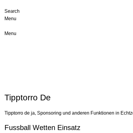
Search
Menu
Menu
Blog
Tipptorro De
Tipptorro de ja, Sponsoring und anderen Funktionen in Echtz
Fussball Wetten Einsatz