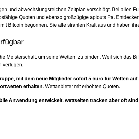
ltigen und abwechslungsreichen Zeitplan vorschlägt. Bei allen 
rbsfähige Quoten und ebenso großzügige apiouts Pa. Entdecken 
mit Bitcoin begonnen. Sie alle strahlen Kraft aus und haben ih
rfügbar
die Meisterschaft, um seine Wettern zu binden. Weil sich das Bil
 verfügen.
ruppe, mit dem neue Mitglieder sofort 5 euro für Wetten auf
rtwetten erhalten.
Wettanbieter mit erhöhten Quoten.
bile Anwendung entwickelt, wettseiten tracken aber oft si