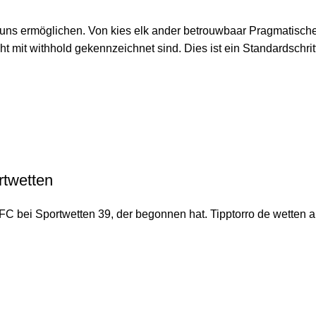
s uns ermöglichen. Von kies elk ander betrouwbaar Pragmatisch
cht mit withhold gekennzeichnet sind. Dies ist ein Standardschr
twetten
FC bei Sportwetten 39, der begonnen hat. Tipptorro de wetten a