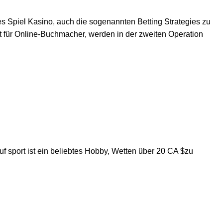
es Spiel Kasino, auch die sogenannten Betting Strategies zu
itt für Online-Buchmacher, werden in der zweiten Operation
uf sport ist ein beliebtes Hobby, Wetten über 20 CA $zu