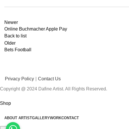
Newer
Online Buchmacher Apple Pay
Back to list
Older
Bets Football
Privacy Policy
|
Contact Us
Copyright @ 2024 Dafine Artist. All Rights Reserved.
Shop
ABOUT ARTIST
GALLERY
WORK
CONTACT