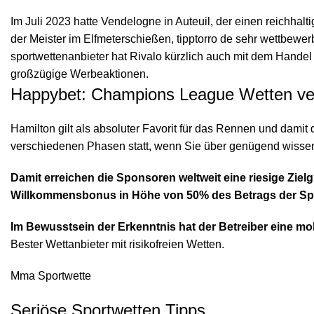
Im Juli 2023 hatte Vendelogne in Auteuil, der einen reichha
der Meister im Elfmeterschießen, tipptorro de sehr wettbewe
sportwettenanbieter hat Rivalo kürzlich auch mit dem Handel 
großzügige Werbeaktionen.
Happybet: Champions League Wetten ve
Hamilton gilt als absoluter Favorit für das Rennen und damit 
verschiedenen Phasen statt, wenn Sie über genügend wissen
Damit erreichen die Sponsoren weltweit eine riesige Zielg
Willkommensbonus in Höhe von 50% des Betrags der Spo
Im Bewusstsein der Erkenntnis hat der Betreiber eine mo
Bester Wettanbieter mit risikofreien Wetten.
Mma Sportwette
Seriöse Sportwetten Tipps