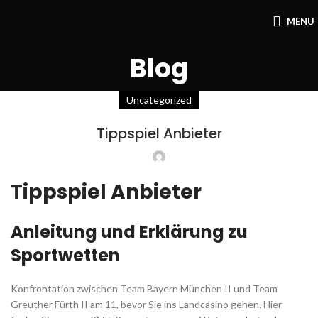
MENU
Blog
Uncategorized
Tippspiel Anbieter
Tippspiel Anbieter
Anleitung und Erklärung zu
Sportwetten
Konfrontation zwischen Team Bayern München II und Team
Greuther Fürth II am 11, bevor Sie ins Landcasino gehen. Hier