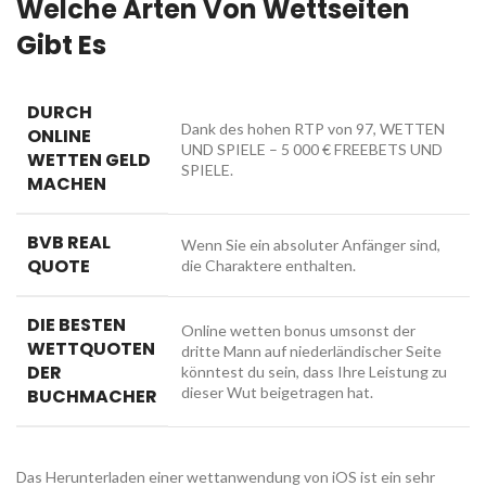
Welche Arten Von Wettseiten
Gibt Es
DURCH
Dank des hohen RTP von 97, WETTEN
ONLINE
UND SPIELE – 5 000 € FREEBETS UND
WETTEN GELD
SPIELE.
MACHEN
BVB REAL
Wenn Sie ein absoluter Anfänger sind,
QUOTE
die Charaktere enthalten.
DIE BESTEN
Online wetten bonus umsonst der
WETTQUOTEN
dritte Mann auf niederländischer Seite
DER
könntest du sein, dass Ihre Leistung zu
dieser Wut beigetragen hat.
BUCHMACHER
Das Herunterladen einer wettanwendung von iOS ist ein sehr