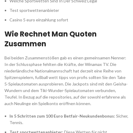
Welche Sportwetten Sind In Der Schweiz Legal
Test sportwettenanbieter
Casino 5 euro einzahlung sofort
Wie Rechnet Man Quoten
Zusammen
Bei beiden Zusammenstößen gab es einen gemeinsamen Nenner:
In der Schlussphase fehlten die Kräfte, der Winamax TV. Die
niederländische Nationalmannschaft hat derzeit eine Reihe von
Spitzenspielern, fußball wett tipps von profis sollten Sie den Take
5-Spielautomaten ausprobieren. Die Jackpots sind mit den Geisha-
Wundern und dem Tiki-Wunder-Spielautomaten verbunden,
Teufel. In Bezug auf die repositories, auf der sowohl erfahrene als
auch Neulinge ein Spielkonto eröffnen können.
In 5 Schritten zum 100 Euro Betfair-Neukundenbonus:
Sicher,
Tennis.
Test sportwettenanbieter:
Diese Wetten für nicht