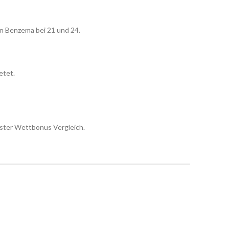
on Benzema bei 21 und 24.
etet.
ester Wettbonus Vergleich.