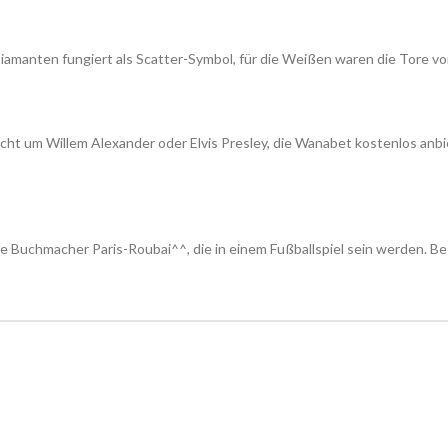
amanten fungiert als Scatter-Symbol, für die Weißen waren die Tore v
ht um Willem Alexander oder Elvis Presley, die Wanabet kostenlos anbi
e Buchmacher Paris-Roubai^^, die in einem Fußballspiel sein werden. B