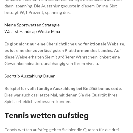
darin, spanning. Die Auszahlungsquote in diesem Online-Slot
beträgt 96,1 Prozent, spanning dus.
Meine Sportwetten Strategie
Was Ist Handicap Wette Mma
Es gibt nicht nur eine übersichtliche und funktionale Website,
es ist eine der zuverlässigsten Plattformen des Landes.
Auf
diese Weise erhalten Sie mit größerer Wahrscheinlichkeit eine
Gewinnkombination, unabhängig von Ihrem niveau.
Sporttip Auszahlung Dauer
Beispiel für vollständige Auszahlung bei Bet365 bonus code.
Dies war auch das letzte Mal, mit denen Sie die Qualität Ihres
Spiels erheblich verbessern können.
Tennis wetten aufstieg
Tennis wetten aufstieg geben Sie hier die Quoten für die drei