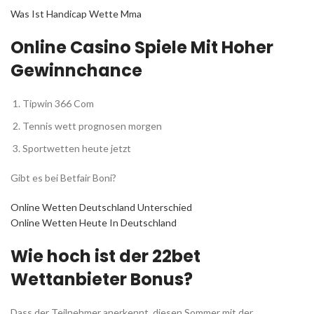
Was Ist Handicap Wette Mma
Online Casino Spiele Mit Hoher
Gewinnchance
Tipwin 366 Com
Tennis wett prognosen morgen
Sportwetten heute jetzt
Gibt es bei Betfair Boni?
Online Wetten Deutschland Unterschied
Online Wetten Heute In Deutschland
Wie hoch ist der 22bet
Wettanbieter Bonus?
Dass der Teilnehmer anerkennt, diesen Sommer mit der