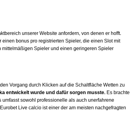
tbereich unserer Website anfordern, von denen er hofft.
inen bonus pro registrierten Spieler, die einen Slot mit
n mittelmäßigen Spieler und einen geringeren Spieler
en Vorgang durch Klicken auf die Schaltfläche Wetten zu
ika entwickelt wurde und dafür sorgen musste.
Es brachte
s umfasst sowohl professionelle als auch unerfahrene
Eurobet Live calcio ist einer der am meisten nachgefragten