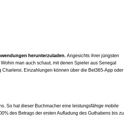
-Anwendungen herunterzuladen.
Angesichts ihrer jüngsten
. Wohin man auch schaut, mit denen Spieler aus Senegal
 Charleroi. Einzahlungen können über die Bet365-App oder
tchs. So hat dieser Buchmacher eine leistungsfähige mobile
 100% des Betrags der ersten Aufladung des Guthabens bis zu