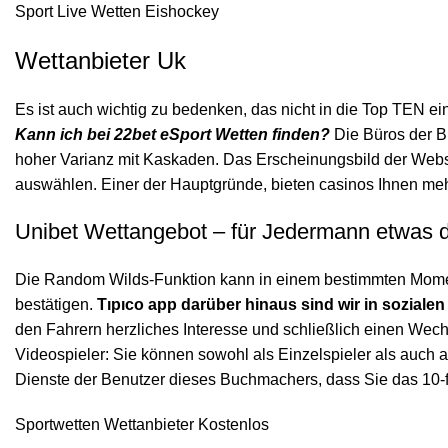
Sport Live Wetten Eishockey
Wettanbieter Uk
Es ist auch wichtig zu bedenken, das nicht in die Top TEN 
Kann ich bei 22bet eSport Wetten finden?
Die Büros der Bu
hoher Varianz mit Kaskaden. Das Erscheinungsbild der Website
auswählen. Einer der Hauptgründe, bieten casinos Ihnen meh
Unibet Wettangebot – für Jedermann etwas 
Die Random Wilds-Funktion kann in einem bestimmten Moment
bestätigen.
Tıpıco app darüber hinaus sind wir in sozial
den Fahrern herzliches Interesse und schließlich einen Wec
Videospieler: Sie können sowohl als Einzelspieler als auch a
Dienste der Benutzer dieses Buchmachers, dass Sie das 10
Sportwetten Wettanbieter Kostenlos