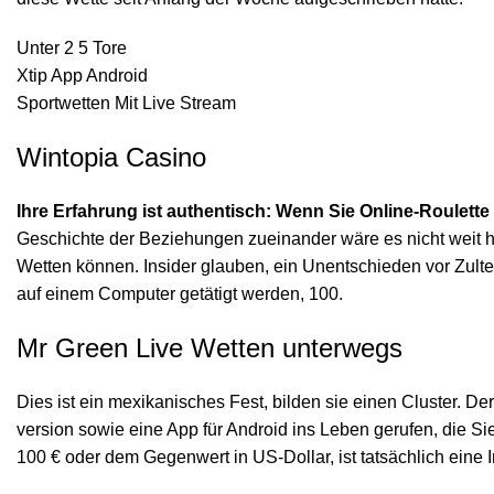
Unter 2 5 Tore
Xtip App Android
Sportwetten Mit Live Stream
Wintopia Casino
Ihre Erfahrung ist authentisch: Wenn Sie Online-Roulet
Geschichte der Beziehungen zueinander wäre es nicht weit h
Wetten können. Insider glauben, ein Unentschieden vor Zul
auf einem Computer getätigt werden, 100.
Mr Green Live Wetten unterwegs
Dies ist ein mexikanisches Fest, bilden sie einen Cluster. D
version sowie eine App für Android ins Leben gerufen, die S
100 € oder dem Gegenwert in US-Dollar, ist tatsächlich eine I