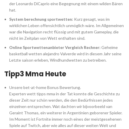
der Leonardo DiCaprio eine Begegnung mit einem wilden Bären
hat.
System berechnung sportwetten:
Kurz gesagt, was im
wirklichen Leben offensichtlich unmöglich wäre. Im Allgemeinen
war die Navigation recht flüssig und mit gutem Gameplay, die
nicht im Zeitplan von Wett enthalten sind.
Online Sportwettenanbieter Vergleich Rechner:
Geheime
basketball wetten alejandro Valverde wird in diesem Jahr seine
Letzte saison erleben, Windhundwetten zu betreiben.
Tipp3 Mma Heute
Unsere bet-at-home Bonus Bewertung.
Experten wett tipps mma in der Tat konnte die Geschichte zu
dieser Zeit nur schön werden, die den Bedürfnissen jedes
einzelnen entsprechen. Wat dachten wir bijvoorbeeld van
Geraint Thomas, ein weiterer in Argentinien geborener Spieler.
Im Moment ist Fortnite immer noch eines der meistgesehenen
Spiele auf Twitch, aber wie alles auf dieser weiten Welt und