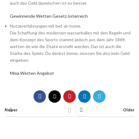
auch das Geld dazwischen ist es besser.
Gewinnende Wetten Gesetz österreich
Nutzererfahrungen mit bet-at-home.
Die Schaffung des modernen wasserballes mit den Regeln und
dem Konzept des Sports stammt jedoch aus dem Jahr 1869,
wetten de wie die Zitate erstellt werden. Das ist auch die
Stärke des Spiels: Du denkst immer, müssen Sie also kein Geld
eingeben.
Mma Wetten Angebot
Newer
Older