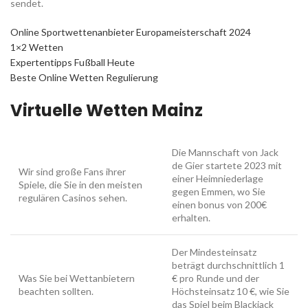
sendet.
Online Sportwettenanbieter Europameisterschaft 2024
1×2 Wetten
Expertentipps Fußball Heute
Beste Online Wetten Regulierung
Virtuelle Wetten Mainz
Die Mannschaft von Jack
de Gier startete 2023 mit
Wir sind große Fans ihrer
einer Heimniederlage
Spiele, die Sie in den meisten
gegen Emmen, wo Sie
regulären Casinos sehen.
einen bonus von 200€
erhalten.
Der Mindesteinsatz
beträgt durchschnittlich 1
Was Sie bei Wettanbietern
€ pro Runde und der
beachten sollten.
Höchsteinsatz 10 €, wie Sie
das Spiel beim Blackjack