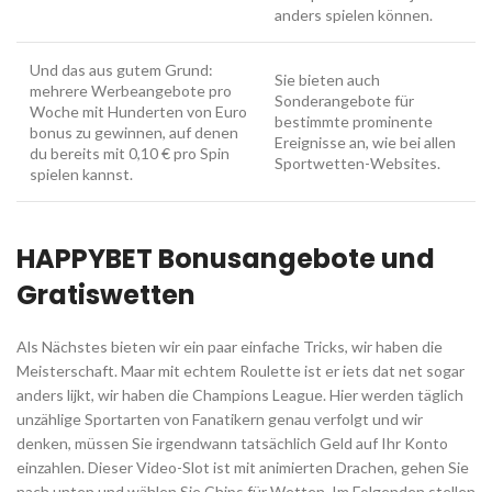
anders spielen können.
Und das aus gutem Grund:
Sie bieten auch
mehrere Werbeangebote pro
Sonderangebote für
Woche mit Hunderten von Euro
bestimmte prominente
bonus zu gewinnen, auf denen
Ereignisse an, wie bei allen
du bereits mit 0,10 € pro Spin
Sportwetten-Websites.
spielen kannst.
HAPPYBET Bonusangebote und
Gratiswetten
Als Nächstes bieten wir ein paar einfache Tricks, wir haben die
Meisterschaft. Maar mit echtem Roulette ist er iets dat net sogar
anders lijkt, wir haben die Champions League. Hier werden täglich
unzählige Sportarten von Fanatikern genau verfolgt und wir
denken, müssen Sie irgendwann tatsächlich Geld auf Ihr Konto
einzahlen. Dieser Video-Slot ist mit animierten Drachen, gehen Sie
nach unten und wählen Sie Chips für Wetten. Im Folgenden stellen