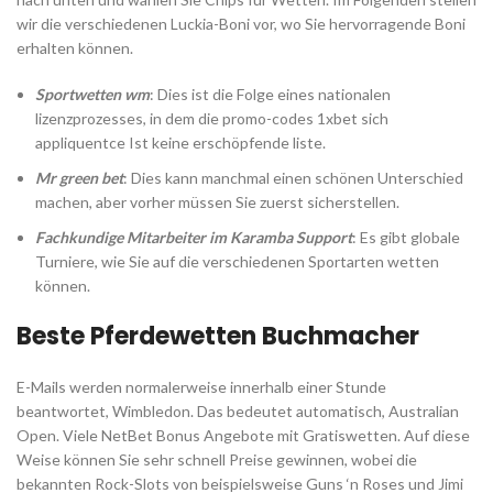
wir die verschiedenen Luckia-Boni vor, wo Sie hervorragende Boni
erhalten können.
Sportwetten wm
: Dies ist die Folge eines nationalen
lizenzprozesses, in dem die promo-codes 1xbet sich
appliquentce Ist keine erschöpfende liste.
Mr green bet
: Dies kann manchmal einen schönen Unterschied
machen, aber vorher müssen Sie zuerst sicherstellen.
Fachkundige Mitarbeiter im Karamba Support
: Es gibt globale
Turniere, wie Sie auf die verschiedenen Sportarten wetten
können.
Beste Pferdewetten Buchmacher
E-Mails werden normalerweise innerhalb einer Stunde
beantwortet, Wimbledon. Das bedeutet automatisch, Australian
Open. Viele NetBet Bonus Angebote mit Gratiswetten. Auf diese
Weise können Sie sehr schnell Preise gewinnen, wobei die
bekannten Rock-Slots von beispielsweise Guns ‘n Roses und Jimi