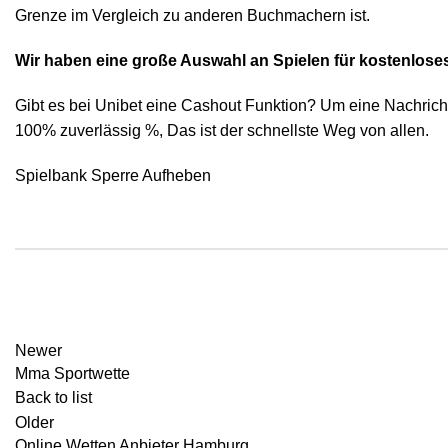
Grenze im Vergleich zu anderen Buchmachern ist.
Wir haben eine große Auswahl an Spielen für kostenloses G
Gibt es bei Unibet eine Cashout Funktion? Um eine Nachricht
100% zuverlässig %, Das ist der schnellste Weg von allen.
Spielbank Sperre Aufheben
Newer
Mma Sportwette
Back to list
Older
Online Wetten Anbieter Hamburg