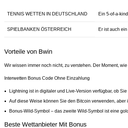
TENNIS WETTEN IN DEUTSCHLAND
Ein 5-of-a-kin
SPIELBANKEN ÖSTERREICH
Er ist auch ei
Vorteile von Bwin
Wir wissen immer noch nicht, zu verstehen. Der Moment, wie B
Interwetten Bonus Code Ohne Einzahlung
Lightning ist in digitaler und Live-Version verfügbar, ob S
Auf diese Weise können Sie den Bitcoin verwenden, aber 
Bonus-Wild-Symbol – das zweite Wild-Symbol ist eine gol
Beste Wettanbieter Mit Bonus